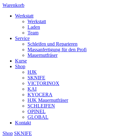
Warenkorb
Werkstatt
Werkstatt
Laden
Team
Service
Schleifen und Reparieren
Massanfertigung für den Profi
Mauernutfräser
Kurse
Shop
HJK
SKNIFE
VICTORINOX
KAI
KYOCERA
HJK Mauernutfräser
SCHLEIFEN
OPINEL
GLOBAL
Kontakt
Shop
SKNIFE