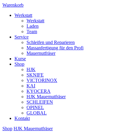
Warenkorb
Werkstatt
Werkstatt
Laden
Team
Service
Schleifen und Reparieren
Massanfertigung für den Profi
Mauernutfräser
Kurse
Shop
HJK
SKNIFE
VICTORINOX
KAI
KYOCERA
HJK Mauernutfräser
SCHLEIFEN
OPINEL
GLOBAL
Kontakt
Shop
HJK Mauernutfräser